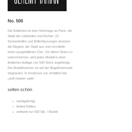
No. 500
Die Kollektion ist eine Hommage an Paris, die
Stadt der Liebenden und Dichter.
23
Sonnenbrillen und Brillenfassungen drücken
die Eleganz der Stadt aus und vermitteln
einen ausgefallenen Chic.
Um diese Vision zu
unterstreichen, wird jedes Modell in einer
limitierten Auflage von 500 Stück angefertigt.
Die Modellnummer ist auf der Bügelinnenseite
eingraviert. In Innsbruck nur erhältlich bei
„wolf meister optik“.
selten schön
handgefertigt
limited Edition
weltweit nur 500 Stk. / Modell