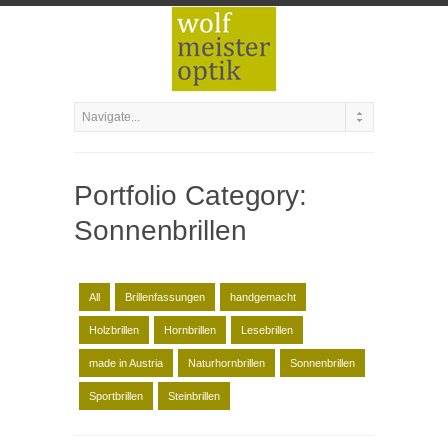
Portfolio Category:
Sonnenbrillen
All
Brillenfassungen
handgemacht
Holzbrillen
Hornbrillen
Lesebrillen
made in Austria
Naturhornbrillen
Sonnenbrillen
Sportbrillen
Steinbrillen