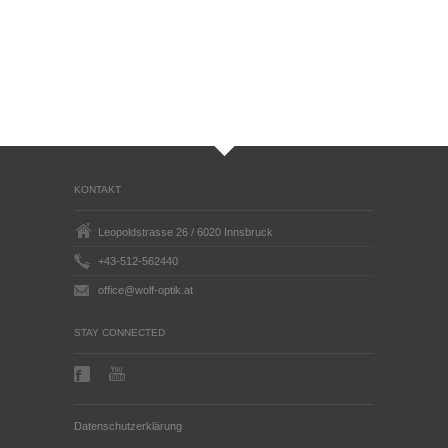
KONTAKT
Leopoldstrasse 26 / 6020 Innsbruck
+43-512-562440
office@wolf-optik.at
STAY CONNECTED
Datenschutzerklärung