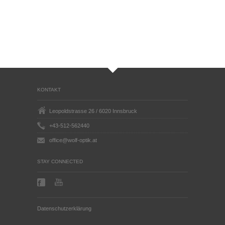
KONTAKT
Leopoldstrasse 26 / 6020 Innsbruck
+43-512-562440
office@wolf-optik.at
STAY CONNECTED
Datenschutzerklärung