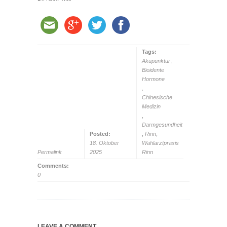
Tags:
Akupunktur
,
Bioidente
Hormone
,
Chinesische
Medizin
,
Darmgesundheit
Posted:
,
Rinn
,
18. Oktober
Wahlarztpraxis
Permalink
2025
Rinn
Comments:
0
LEAVE A COMMENT