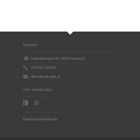
KONTAKT
Leopoldstrasse 26 / 6020 Innsbruck
+43-512-562440
office@wolf-optik.at
STAY CONNECTED
Datenschutzerklärung