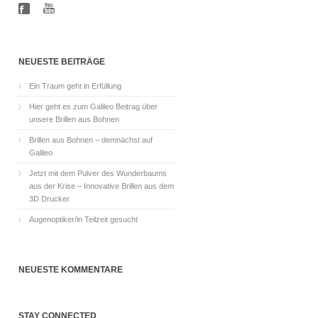
NEUESTE BEITRÄGE
Ein Traum geht in Erfüllung
Hier geht es zum Galileo Beitrag über
unsere Brillen aus Bohnen
Brillen aus Bohnen – demnächst auf
Galileo
Jetzt mit dem Pulver des Wunderbaums
aus der Krise – Innovative Brillen aus dem
3D Drucker
Augenoptiker/in Teilzeit gesucht
NEUESTE KOMMENTARE
STAY CONNECTED