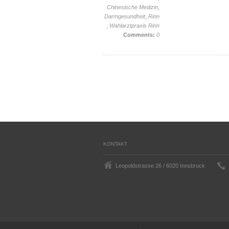
Chinesische Medizin
,
Darmgesundheit
,
Rinn
,
Wahlarztpraxis Rinn
Comments:
0
KONTAKT
Leopoldstrasse 26 / 6020 Innsbruck