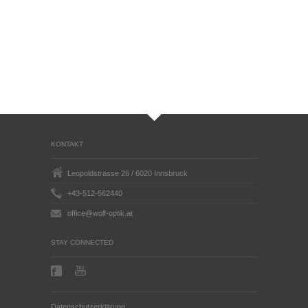
KONTAKT
Leopoldstrasse 26 / 6020 Innsbruck
+43-512-562440
office@wolf-optik.at
STAY CONNECTED
Datenschutzerklärung