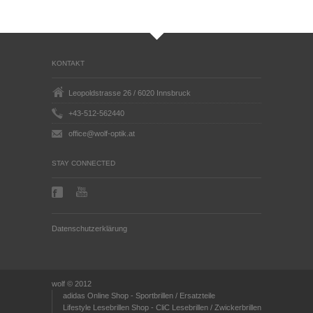
KONTAKT
Leopoldstrasse 26 / 6020 Innsbruck
+43-512-562440
office@wolf-optik.at
STAY CONNECTED
Datenschutzerklärung
wolf © 2012
adidas Online Shop - Sportbrillen / Ersatzteile
Lifestyle Lesebrillen Shop - CliC Lesebrillen / Zwickerbrillen