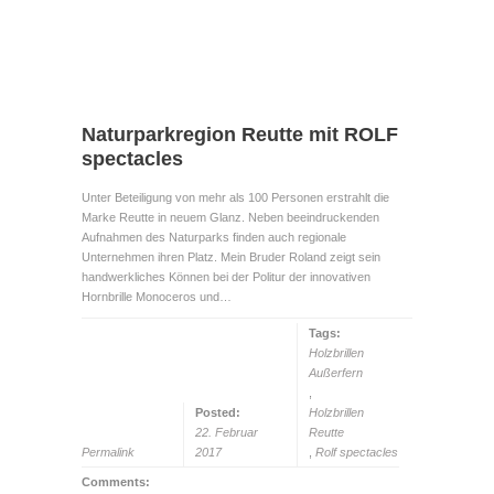
Naturparkregion Reutte mit ROLF
spectacles
Unter Beteiligung von mehr als 100 Personen erstrahlt die
Marke Reutte in neuem Glanz. Neben beeindruckenden
Aufnahmen des Naturparks finden auch regionale
Unternehmen ihren Platz. Mein Bruder Roland zeigt sein
handwerkliches Können bei der Politur der innovativen
Hornbrille Monoceros und…
Tags:
Holzbrillen
Außerfern
,
Posted:
Holzbrillen
22. Februar
Reutte
Permalink
2017
,
Rolf spectacles
Comments: