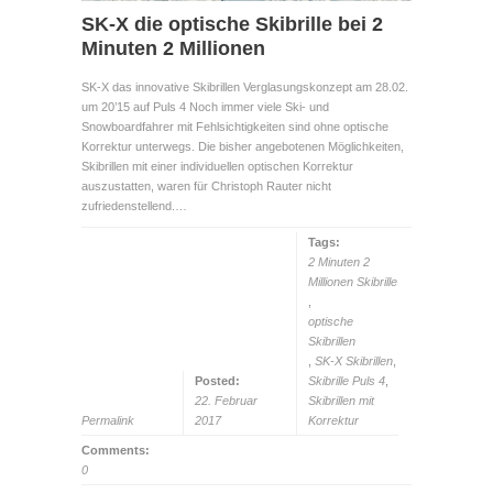
SK-X die optische Skibrille bei 2
Minuten 2 Millionen
SK-X das innovative Skibrillen Verglasungskonzept am 28.02.
um 20’15 auf Puls 4 Noch immer viele Ski- und
Snowboardfahrer mit Fehlsichtigkeiten sind ohne optische
Korrektur unterwegs. Die bisher angebotenen Möglichkeiten,
Skibrillen mit einer individuellen optischen Korrektur
auszustatten, waren für Christoph Rauter nicht
zufriedenstellend.…
Tags:
2 Minuten 2
Millionen Skibrille
,
optische
Skibrillen
,
SK-X Skibrillen
,
Posted:
Skibrille Puls 4
,
22. Februar
Skibrillen mit
Permalink
2017
Korrektur
Comments:
0