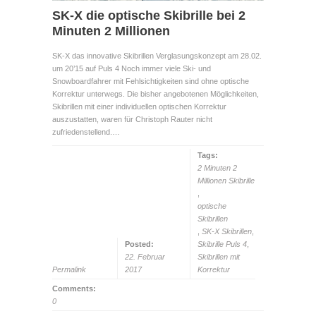
SK-X die optische Skibrille bei 2
Minuten 2 Millionen
SK-X das innovative Skibrillen Verglasungskonzept am 28.02.
um 20’15 auf Puls 4 Noch immer viele Ski- und
Snowboardfahrer mit Fehlsichtigkeiten sind ohne optische
Korrektur unterwegs. Die bisher angebotenen Möglichkeiten,
Skibrillen mit einer individuellen optischen Korrektur
auszustatten, waren für Christoph Rauter nicht
zufriedenstellend.…
Tags:
2 Minuten 2
Millionen Skibrille
,
optische
Skibrillen
,
SK-X Skibrillen
,
Posted:
Skibrille Puls 4
,
22. Februar
Skibrillen mit
Permalink
2017
Korrektur
Comments:
0